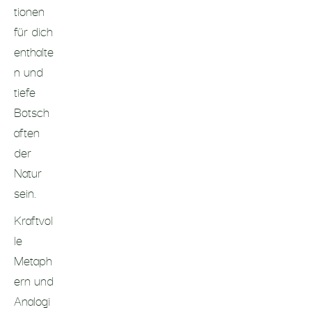
tionen
für dich
enthalte
n und
tiefe
Botsch
aften
der
Natur
sein.
Kraftvol
le
Metaph
ern und
Analogi