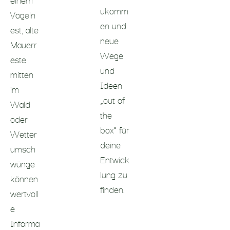
ukomm
Vogeln
en und
est, alte
neue
Mauerr
Wege
este
und
mitten
Ideen
im
„out of
Wald
the
oder
box“ für
Wetter
deine
umsch
Entwick
wünge
lung zu
können
finden.
wertvoll
e
Informa