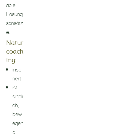
able
Lösung
sansätz
e.
Natur
coach
ing:
inspi
riert
ist
sinnli
ch,
bew
egen
d