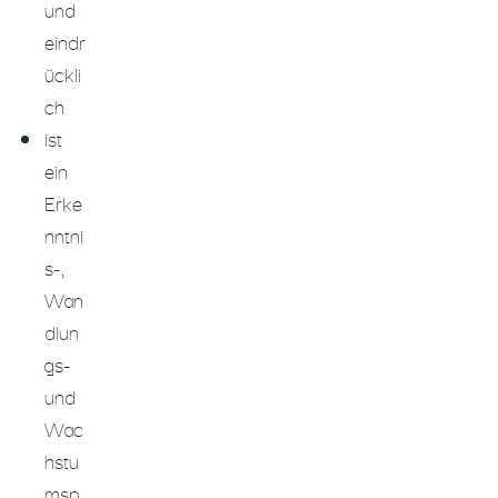
und
eindr
ückli
ch
ist
ein
Erke
nntni
s-,
Wan
dlun
gs-
und
Wac
hstu
msp