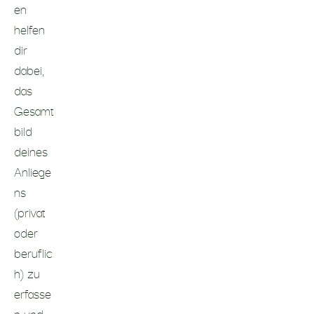
en
helfen
dir
dabei,
das
Gesamt
bild
deines
Anliege
ns
(privat
oder
beruflic
h) zu
erfasse
n und