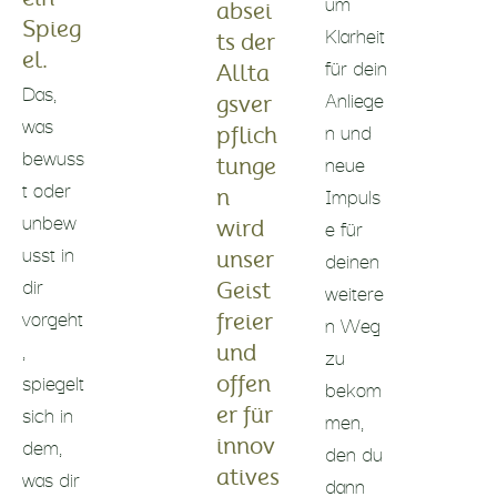
um
absei
Spieg
Klarheit
ts der
el.
für dein
Allta
Das,
Anliege
gsver
was
n und
pflich
bewuss
neue
tunge
t oder
Impuls
n
unbew
e für
wird
usst in
deinen
unser
dir
weitere
Geist
vorgeht
n Weg
freier
,
zu
und
spiegelt
bekom
offen
sich in
er für
men,
dem,
innov
den du
was dir
atives
dann