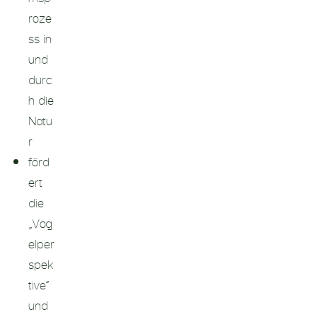
roze
ss in
und
durc
h die
Natu
r
förd
ert
die
„Vog
elper
spek
tive“
und