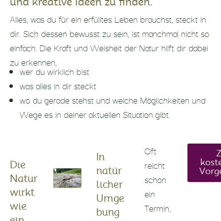
und kreative Ideen zu finden.
Alles, was du für ein erfülltes Leben brauchst, steckt in
dir. Sich dessen bewusst zu sein, ist manchmal nicht so
einfach. Die Kraft und Weisheit der Natur hilft dir dabei
zu erkennen,
wer du wirklich bist
was alles in dir steckt
wo du gerade stehst und welche Möglichkeiten und
Wege es in deiner aktuellen Situation gibt.
Oft
In
reicht
kost
Die
natür
Vorg
schon
Natur
licher
ein
wirkt
Umge
Termin,
wie
bung
ein