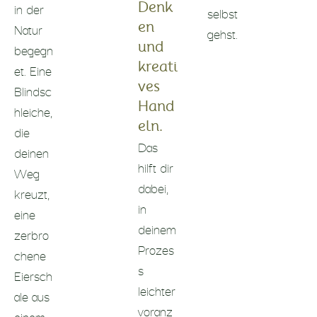
in der
Denk
selbst
Natur
en
gehst.
begegn
und
et. Eine
kreati
ves
Blindsc
Hand
hleiche,
eln.
die
Das
deinen
hilft dir
Weg
dabei,
kreuzt,
in
eine
deinem
zerbro
Prozes
chene
s
Eiersch
leichter
ale aus
voranz
einem